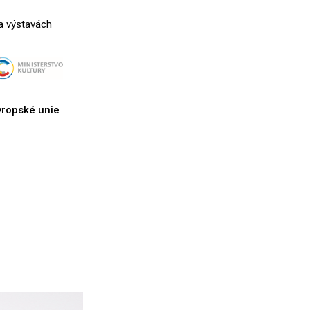
 a výstavách
vropské unie