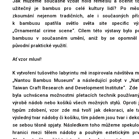
Jak můžeme současně vzdát hold řemeslu a ocenit to
užitečný je bambus pro celé kultury lidí? Po měs
zkoumání nejenom tradičních, ale i současných pří
k bambusu spatřila světlo světa site specific vý
„Ornamental crime scene“. Cílem této výstavy bylo po
bambusu v současném umění, aniž by se opomněl 
původní praktické využití.
Ať vzor mluví!
K vytvoření tušového labyrintu mě inspirovala návštěva 
„Nantou Bambus Museum“ a následující pobyt v „Nat
Taiwan Craft Research and Development Institute“. Zde
byla uchvácena možnostmi pletacích technik používan
výrobě nádob nebo košíků všech možných stylů. Oproti 
typům zdobení, vzor zde má tvoří jak dekoraci, ale t
výsledný tvar nádoby či košíku, tím pádem jsou tvar i dek
se sebou těsně spjaty. Následkem toho můžeme spekulo
tion- detail
Ornamental crime scene- ink painting m
hranici mezi tělem nádoby a pouhým estetickým pr