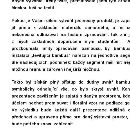
Abych vytvořila určitý twist, přemalovala jsem tyto orna
čínskou tuší na textil.
Pokud je Vašim cílem vytvořit jedinečný produkt, je zapo
jít přímo k základům materiálu samotného, a ne 
nekonečna odkazovat na historii zpracování, tak zní 
z mých základních doporučení mým studentům. A
prozkoumala limity opracování bambusu, byl bambu
instalaci „levitující bambus“ nařezán na jednotlivé seg
dle následujících podmínek: každý segment měl mít nej
možnou hranu a zároveň i nejširší možnou.
Takto byl získán plný přístup do dutiny uvnitř bamb
symbolicky odhalující vše, co bylo skryté uvnitř. Ko
prezentace zavěšením je spjatá s daným prostorem, kde
llation
Ornamental crime scene - bamboo installation, credits
účelem nechat promlouvat i florální vzor na podlaze gal
Ve výsledku bude každá další prezentace odlišná 
Village
předchozí a upravena přímo pro daný výstavní prostor, 
bude potřeba znovu zohlednit.