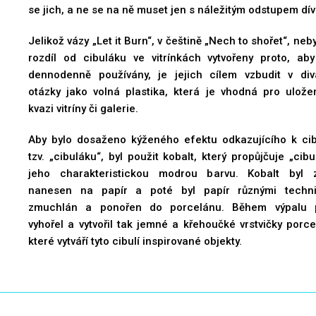
Let it Burn v Galerii Edikula
se jich, a ne se na ně muset jen s náležitým odstupem dív
Jelikož vázy „Let it Burn“, v češtině „Nech to shořet“, neb
rozdíl od cibuláku ve vitrínkách vytvořeny proto, aby
dennodenně používány, je jejich cílem vzbudit v div
otázky jako volná plastika, která je vhodná pro ulože
kvazi vitríny či galerie.
Aby bylo dosaženo kýženého efektu odkazujícího k cib
tzv. „cibuláku“, byl použit kobalt, který propůjčuje „cibu
jeho charakteristickou modrou barvu. Kobalt byl 
nanesen na papír a poté byl papír různými techn
zmuchlán a ponořen do porcelánu. Během výpalu 
vyhořel a vytvořil tak jemné a křehoučké vrstvičky porce
které vytváří tyto cibulí inspirované objekty.