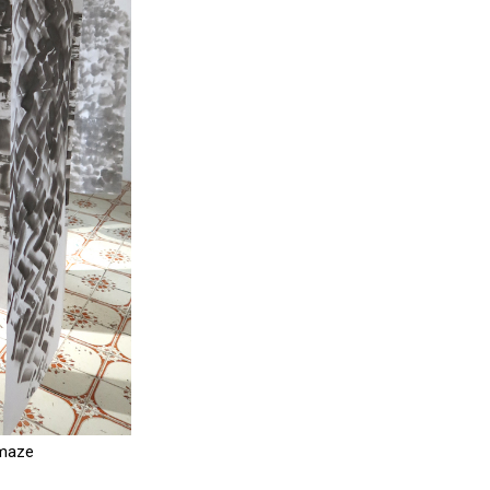
 maze
Ornamental crime scene- ink painti