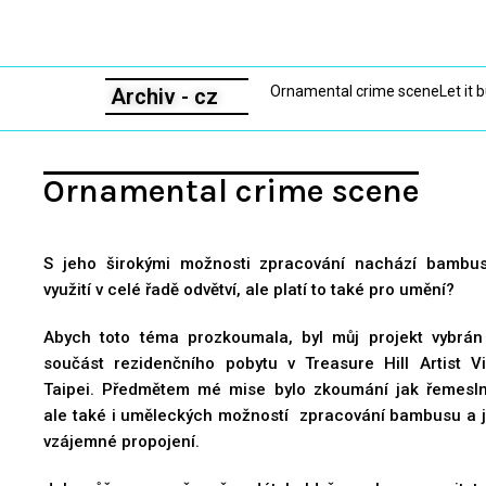
Lucie Vobr
Ornamental crime scene
Let it 
Archiv - cz
Ornamental crime scene
S jeho širokými možnosti zpracování nachází bambu
využití v celé řadě odvětví, ale platí to také pro umění?
Abych toto téma prozkoumala, byl můj projekt vybrán
součást rezidenčního pobytu v Treasure Hill Artist Vi
Taipei. Předmětem mé mise bylo zkoumání jak řemesl
ale také i uměleckých možností zpracování bambusu a j
vzájemné propojení.