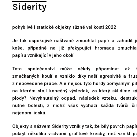
Siderity
pohyblivé i statické objekty, různé velikosti 2022
Je tak uspokojivé naštvaně zmuchlat papír a zahodit j
koše, případně na již překypující hromadu zmuchl
papíru vznikající v jeho okolí.
Toto společenství může někdy připomínat až h
zmačkaných koulí a vzniklo díky naší agresivitě a frus
z nepovedené práce. Ale nejsou tyto hordy pomyslným pil
na kterém stojí konečný výsledek, za který sklidíme k
plody? Nevyhnutelný odpad, následek vzteku, destru
da 12.11.2022,
Instalace Siderity v Planetáriu Brno v rámci festivalu 
nutné bolesti, z nichž však vychází každá tvůrčí či
Foto: Karolína Kohoutková
nejenom lidská.
Objekty s názvem Siderity vznikly tak, že bílý povrch papí
pokryt několika vrstvami grafitové kresby, než vznikl p