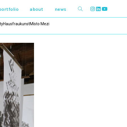
portfolio
about
news
ty
Hausfraukunst
Místo Mezi