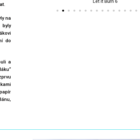
Let it Burn 6
at.
yly na
 byly
ákovi
ní do
uli a
láku“
zprvu
ikami
papír
lánu,