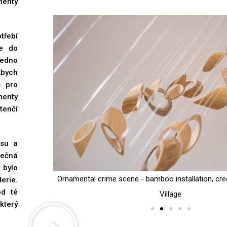
menty
třebí
se do
jedno
bych
s pro
menty
tenčí
usu a
nečná
 bylo
 Taipei Artists
Ornamental crime scene - bamboo installation, cred
erie.
od té
Village
který