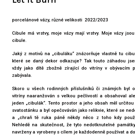
porcelánové vázy, různé velikosti 2022/2023
Cibule má vrstvy, moje vázy mají vrstvy. Moje vázy jsou
cibule.
Jaký z motivů na „cibuláku“ znázorňuje vlastně tu cibul
které se daný dekor odkazuje? Tak touto záhadou js
vždy jako dítě zbožně zírající do vitríny v obývacím p
zabývala.
Skoro u všech rodinných příslušníků či známých byl 
vitríny naaranžován s velkou pečlivostí a obsahoval al
jeden „cibulák“. Tento prostor a jeho obsah měl určitou
svatostánku a byl opečováván jako relikvie, které se ned
a „chraň tě ruka páně někdy něco z toho kdy použí
Nehledě na skutečnost, že tyto nedotknutelné památky
navrženy a vyrobeny s cílem je každodenně používat a do