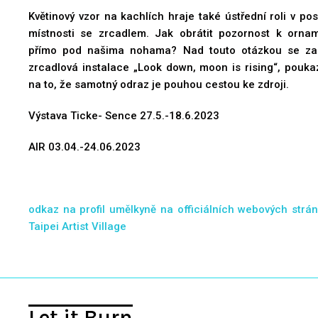
Květinový vzor na kachlích hraje také ústřední roli v pos
místnosti se zrcadlem. Jak obrátit pozornost k orna
přímo pod našima nohama? Nad touto otázkou se za
zrcadlová instalace „Look down, moon is rising“, poukaz
na to, že samotný odraz je pouhou cestou ke zdroji.
Výstava Ticke- Sence 27.5.-18.6.2023
AIR 03.04.-24.06.2023
odkaz na profil umělkyně na officiálních webových strá
Taipei Artist Village
Let it Burn