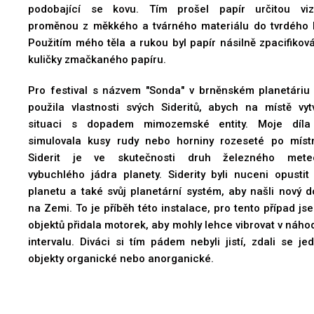
podobající se kovu. Tím prošel papír určitou viz
proměnou z měkkého a tvárného materiálu do tvrdého 
Použitím mého těla a rukou byl papír násilně zpacifikov
kuličky zmačkaného papíru.
Pro festival s názvem "Sonda" v brněnském planetáriu
použila vlastnosti svých Sideritů, abych na místě vytv
situaci s dopadem mimozemské entity. Moje díla
simulovala kusy rudy nebo horniny rozeseté po místn
Siderit je ve skutečnosti druh železného meteo
vybuchlého jádra planety. Siderity byli nuceni opustit
planetu a také svůj planetární systém, aby našli nový 
na Zemi. To je příběh této instalace, pro tento případ js
objektů přidala motorek, aby mohly lehce vibrovat v náh
intervalu. Diváci si tím pádem nebyli jistí, zdali se je
objekty organické nebo anorganické.
Siderit