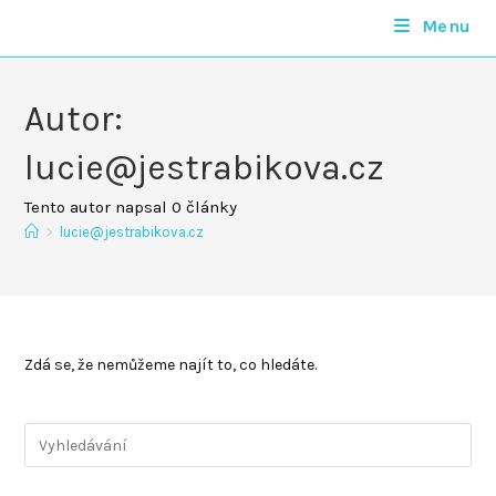
Přejít
Menu
Lucie Vobr
k
obsahu
Autor:
lucie@jestrabikova.cz
Tento autor napsal 0 články
>
lucie@jestrabikova.cz
Zdá se, že nemůžeme najít to, co hledáte.