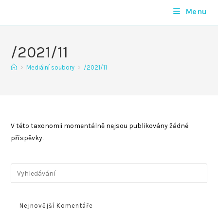
Přejít
Menu
Lucie Vobr
k
obsahu
/2021/11
>
Mediální soubory
>
/2021/11
V této taxonomii momentálně nejsou publikovány žádné
příspěvky.
Nejnovější Komentáře